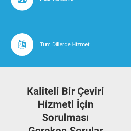
Tüm Dillerde Hizmet
Tüm Dillerde Hizmet
Kaliteli Bir Çeviri
Hizmeti İçin
Sorulması
Gereken Sorular