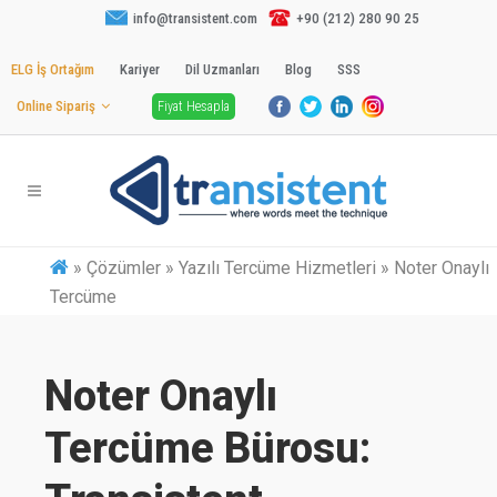
info@transistent.com
+90 (212) 280 90 25
ELG İş Ortağım
Kariyer
Dil Uzmanları
Blog
SSS
Online Sipariş
Fiyat Hesapla
»
Çözümler » Yazılı Tercüme Hizmetleri » Noter Onaylı
Tercüme
Noter Onaylı
Tercüme Bürosu: