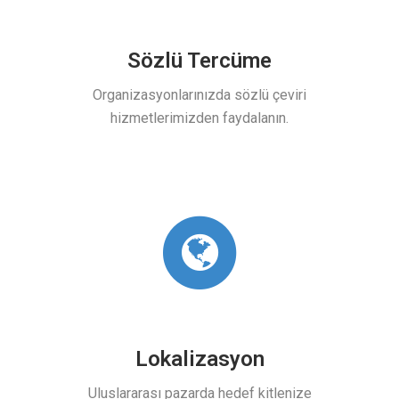
ma
Sözlü Tercüme
Ç
a ve çok
Organizasyonlarınızda sözlü çeviri
Farklı
rimizi
hizmetlerimizden faydalanın.
hizme
çevi
Lokalizasyon
Uluslararası pazarda hedef kitlenize