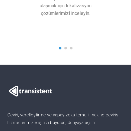
ulaşmak için lokalizasyon
Altyazı
çözümlerimizi inceleyin.
me
hiz
Çeviri, yerelleştirme ve yapay zeka temelli makine çevirisi
hizmetlerimizle işinizi büyütün, dünyaya açılın!