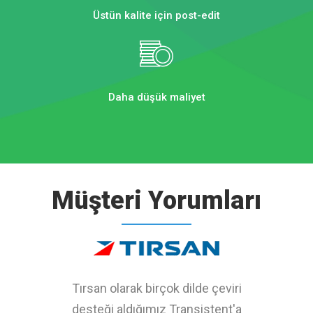
Üstün kalite için post-edit
Daha düşük maliyet
Müşteri Yorumları
Tırsan olarak birçok dilde çeviri
Global şirketimiz için Transistent’ın
Sizlerden her zaman hızlı geri dönüş
IKEA Türkiye olarak, Transistent ile
Çeviri ihtiyaçlarımız için 2015 yılından
desteği aldığımız Transistent'a
uluslararası ofislerinden çeviri