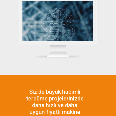
Siz de büyük hacimli
tercüme projelerinizde
daha hızlı ve daha
uygun fiyatlı makine