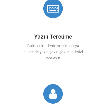
Yazılı Tercüme
ncılık
Farklı sektörlerde ve tüm dünya
Yapay 
ı bilgi
dillerinde yazılı çeviri çözümlerimizi
hizmetl
inceleyin.