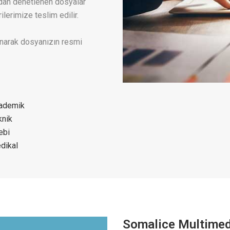
çıdan denetlenen dosyalar
lerimize teslim edilir.
unarak dosyanızın resmi
ademik
knik
ebi
dikal
Somalice Multimed