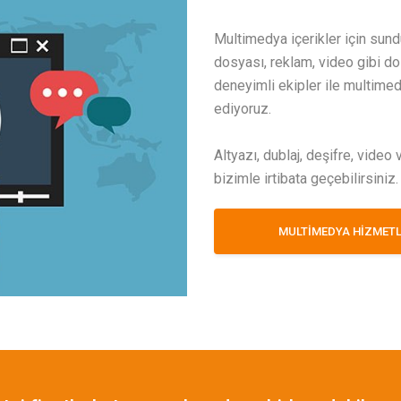
Multimedya içerikler için sund
dosyası, reklam, video gibi do
deneyimli ekipler ile multimed
ediyoruz.
Altyazı, dublaj, deşifre, video 
bizimle irtibata geçebilirsiniz.
MULTİMEDYA HİZMETL