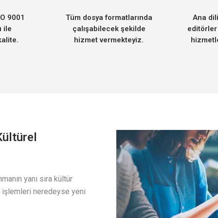
SO 9001
Tüm dosya formatlarında
Ana dil
ı ile
çalışabilecek şekilde
editörler
alite.
hizmet vermekteyiz.
hizmetl
Kültürel
nmanın yanı sıra kültür
i işlemleri neredeyse yeni