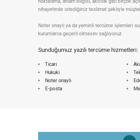
noktalama, anlam bilgisi, akıcılık gibi birçok a
nihayetinde istediğiniz teslimat şekliyle müşteri
Noter onaylı ya da yeminli tercüme işlemleri s
kurumlarca geçerli olmasını sağlıyoruz.
Sunduğumuz yazılı tercüme hizmetleri:
Ticari
Ak
Hukuki
Te
Noter onaylı
Ed
E-posta
Me