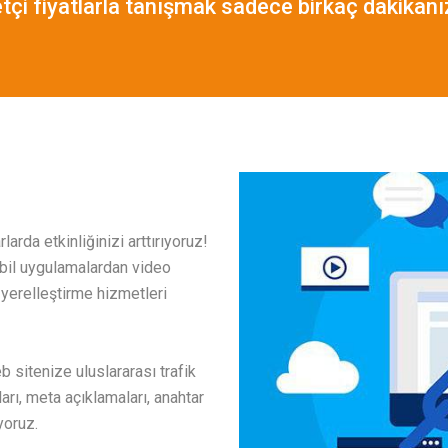
tçi fiyatlarla tanışmak sadece birkaç dakikanı
arda etkinliğinizi arttırıyoruz!
obil uygulamalardan video
yerelleştirme hizmetleri
 sitenize uluslararası trafik
arı, meta açıklamaları, anahtar
yoruz.