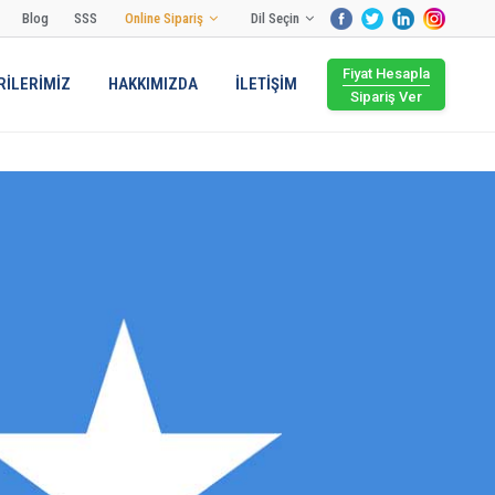
Blog
SSS
Online Sipariş
Dil Seçin
Fiyat Hesapla
İLERİMİZ
HAKKIMIZDA
İLETİŞİM
Sipariş Ver