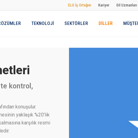
ELG İş Ortağım
Kariyer
Dil Uzmanları
ÇÖZÜMLER
TEKNOLOJİ
SEKTÖRLER
DİLLER
MÜŞTER
etleri
te kontrol,
afından konuşulur.
nesinin yaklaşık %20’lik
kalmasına karşılık resmi
edir.