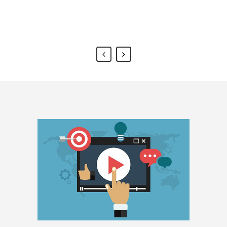
herkese öneriyorum.