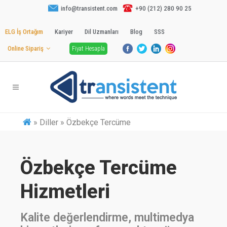
info@transistent.com
+90 (212) 280 90 25
ELG İş Ortağım
Kariyer
Dil Uzmanları
Blog
SSS
Online Sipariş
Fiyat Hesapla
»
Diller » Özbekçe Tercüme
Özbekçe Tercüme
Hizmetleri
Kalite değerlendirme, multimedya