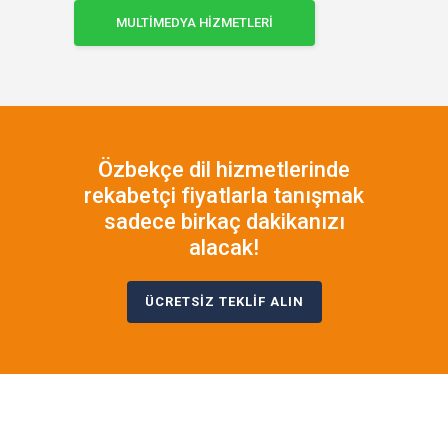
MULTİMEDYA HİZMETLERİ
Özbekçe dil hizmetlerinde
rekabetçi fiyatlarla tanışmak
sadece birkaç dakikanızı
alacak!
ÜCRETSİZ TEKLİF ALIN