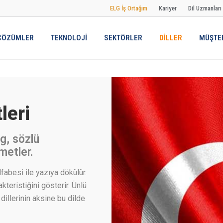
ELG İş Ortağım
Kariyer
Dil Uzmanları
ÇÖZÜMLER
TEKNOLOJİ
SEKTÖRLER
DİLLER
MÜŞTER
leri
g, sözlü
metler.
fabesi ile yazıya dökülür.
akteristiğini gösterir. Ünlü
dillerinin aksine bu dilde