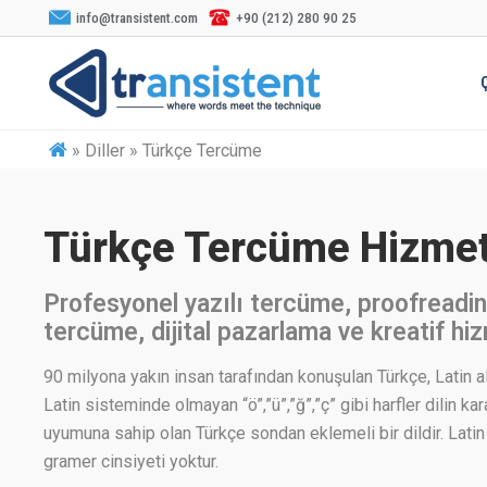
info@transistent.com
+90 (212) 280 90 25
»
Diller » Türkçe Tercüme
Türkçe Tercüme Hizmet
Profesyonel yazılı tercüme, proofreadin
tercüme, dijital pazarlama ve kreatif hiz
90 milyona yakın insan tarafından konuşulan Türkçe, Latin al
Latin sisteminde olmayan “ö”,”ü”,”ğ”,”ç” gibi harfler dilin kar
uyumuna sahip olan Türkçe sondan eklemeli bir dildir. Latin 
gramer cinsiyeti yoktur.