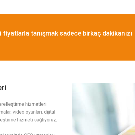
i fiyatlarla tanışmak sadece birkaç dakikanızı
ri
erelleştirme hizmetleri
lar, video oyunları, dijital
lleştirme hizmeti sağlıyoruz.