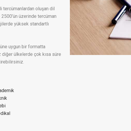
i tercümanlardan oluşan dil
e 2500’ün üzerinde tercüman
ojilerde yüksek standartlı
lüne uygun bir formatta
z diğer ülkelerde çok kısa süre
rebilirsiniz.
ademik
knik
ebi
dikal