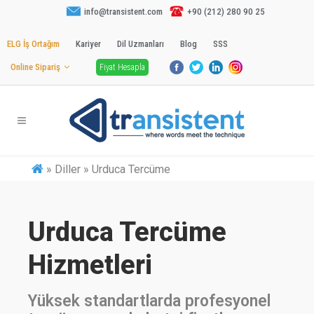
info@transistent.com
+90 (212) 280 90 25
ELG İş Ortağım
Kariyer
Dil Uzmanları
Blog
SSS
Online Sipariş
Fiyat Hesapla
»
Diller » Urduca Tercüme
Urduca Tercüme
Hizmetleri
Yüksek standartlarda profesyonel