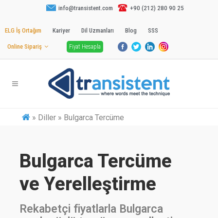
info@transistent.com
+90 (212) 280 90 25
ELG İş Ortağım
Kariyer
Dil Uzmanları
Blog
SSS
Online Sipariş
Fiyat Hesapla
»
Diller » Bulgarca Tercüme
Bulgarca Tercüme
ve Yerelleştirme
Rekabetçi fiyatlarla Bulgarca