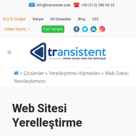
info@transistent.com
+90 (212) 280 90 25
ELG İş Ortağım
Kariyer
Dil Uzmanları
Blog
SSS
Online Sipariş
Fiyat Hesapla
»
Çözümler » Yerelleştirme Hizmetleri » Web Sitesi
Yerelleştirmesi
Web Sitesi
Yerelleştirme