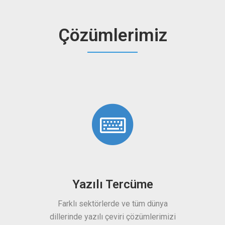
Çözümlerimiz
ılı Tercüme
Makine Çevirisi
törlerde ve tüm dünya
Yapay zeka temelli makine çeviri
zılı çeviri çözümlerimizi
hizmetlerimizle çeviri maliyetlerin