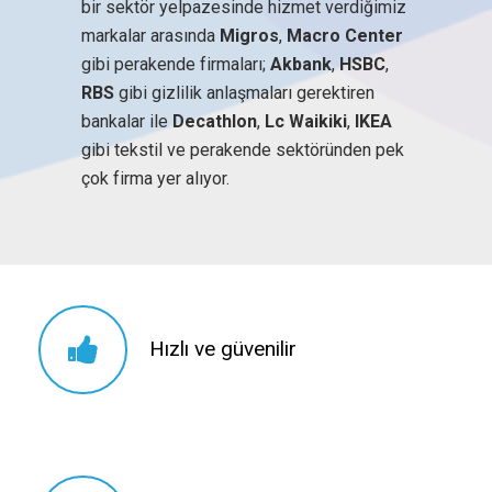
bir sektör yelpazesinde hizmet verdiğimiz
markalar arasında
Migros
,
Macro Center
gibi perakende firmaları;
Akbank
,
HSBC
,
RBS
gibi gizlilik anlaşmaları gerektiren
bankalar ile
Decathlon
,
Lc Waikiki
,
IKEA
gibi tekstil ve perakende sektöründen pek
çok firma yer alıyor.
Hızlı ve güvenilir
Hızlı ve güvenilir