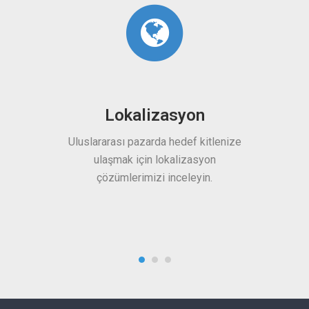
alizasyon
Multimedya
 pazarda hedef kitlenize
 için lokalizasyon
Altyazı, deşifre, dublaj tercümesi i
erimizi inceleyin.
medya içerik yerelleştirme
hizmetlerimizden yararlanın.