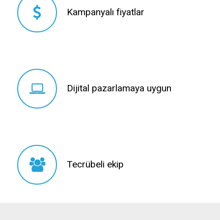
Kampanyalı fiyatlar
Kampanyalı fiyatlar
Dijital pazarlamaya uygun
Dijital pazarlamaya uygun
Tecrübeli ekip
Tecrübeli ekip